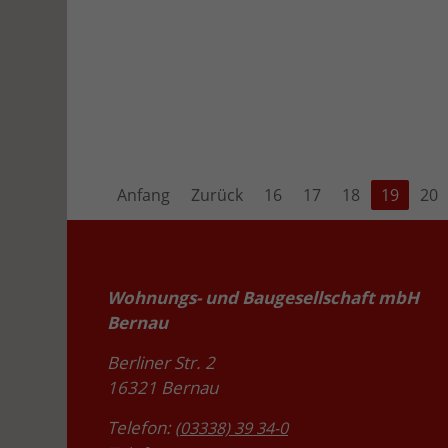
Anfang
Zurück
16
17
18
19
20
Wohnungs- und Baugesellschaft mbH
Bernau
Berliner Str. 2
16321 Bernau
Telefon:
(03338) 39 34-0