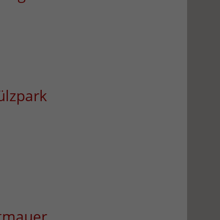
ülzpark
dtmauer