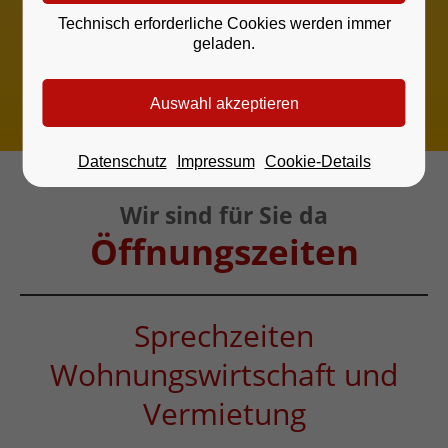
Wohnungswirtschaft und
Technisch erforderliche Cookies werden immer
Vermietung
geladen.
Dienstag 9-12 und 14-18 Uhr
und nach Terminvereinbarung
Datenschutz
Impressum
Cookie-Details
Wir sind für Sie da
Öffnungszeiten
Sprechzeiten
Wohnungswirtschaft und
Vermietung