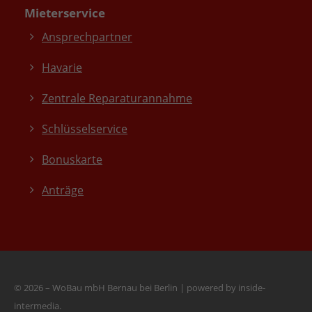
Mieterservice
Ansprechpartner
Havarie
Zentrale Reparaturannahme
Schlüsselservice
Bonuskarte
Anträge
© 2026 – WoBau mbH Bernau bei Berlin
|
powered by inside-
intermedia.