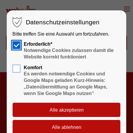
Merkliste
Datenschutzeinstellungen
Bitte treffen Sie eine Auswahl um fortzufahren.
Sie haben keine Wohnungen auf der Merkliste.
Erforderlich*
Notwendige Cookies zulassen damit die
Website korrekt funktioniert
Komfort
Es werden notwendige Cookies und
Google Maps geladen Kurz-Hinweis:
Wohnungs- und Baugesellschaft mbH Bernau
„Datenübermittlung an Google Maps,
wenn Sie Google Maps nutzen“
Berliner Str. 2
16321 Bernau
Telefon:
(03338) 39 34-0
Telefax:
(03338) 39 34-44