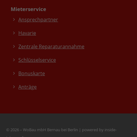
Mieterservice
Ansprechpartner
Havarie
Zentrale Reparaturannahme
Schlüsselservice
Bonuskarte
Anträge
© 2026 – WoBau mbH Bernau bei Berlin
|
powered by inside-