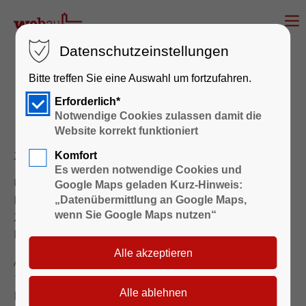
Datenschutzeinstellungen
Bitte treffen Sie eine Auswahl um fortzufahren.
Ein Blick hinter die
Erforderlich*
Kulissen der WOBAU
Notwendige Cookies zulassen damit die
Website korrekt funktioniert
25.05.2011 10:05
Komfort
Es werden notwendige Cookies und
Unter der Schirmherrschaft von Ministerpräsident
Google Maps geladen Kurz-Hinweis:
Matthias Platzeck fand bereits zum dritten Mal am
„Datenübermittlung an Google Maps,
21.Mai 2011
wenn Sie Google Maps nutzen“
der Tag des offenen Unternehmens im
Land Brandenburg statt.
Auch die WOBAU Bernau öffnete an diesem Tag von
10 bis 16 Uhr für interessierte Bürgerinnen und
Bürger ihre Türen um praxisnahe Einblicke in die