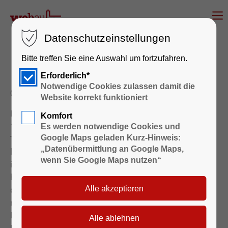
Datenschutzeinstellungen
Bitte treffen Sie eine Auswahl um fortzufahren.
Mit der WOBAU on tour
Erforderlich*
Notwendige Cookies zulassen damit die
01.06.2011 10:30
Website korrekt funktioniert
Mit einer Einladung zu einer Tagesreise am
Komfort
19.05.2011 in die Perle der Uckermark nach
Es werden notwendige Cookies und
Templin bedankte sich die WOBAU bei ihren
Google Maps geladen Kurz-Hinweis:
„Datenübermittlung an Google Maps,
langjährigen Mietern, die 40 Jahre und länger in
wenn Sie Google Maps nutzen“
ihrer Wohnung leben. Als Dankeschön für die Treue
hatte sich die WOBAU ein buntes Programm für
diesen Tag ausgedacht. Nach der Begrüßung der
rund 90 Mieter durch die Geschäftsführerin Frau
Mittenzwei begann der Ausflug in zwei Bussen in
Richtung Uckermark. Der Himmel lachte und das