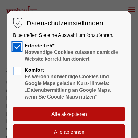
Datenschutzeinstellungen
Bitte treffen Sie eine Auswahl um fortzufahren.
Figurengruppe
Erforderlich*
Oranienburger Straße
Notwendige Cookies zulassen damit die
Website korrekt funktioniert
28.01.2016 16:04
Komfort
Es werden notwendige Cookies und
Unser Bauvorhaben an der Oranienburger Straße
Google Maps geladen Kurz-Hinweis:
schreitet zügig voran. An den neu errichteten
„Datenübermittlung an Google Maps,
Häusern am Mühlenberg soll der historische
wenn Sie Google Maps nutzen“
Jakobsweg vorbeigeführt haben. Entlang des
Jakobsweges im Barnim hat der Börnicker Künstler
Herr Ekkehard Koch schon zwei Figuren-Pilger-
Gruppen aufgestellt. Auch für die WOBAU hat er
eine Pilgergruppe aus Holz für unser Grundstück