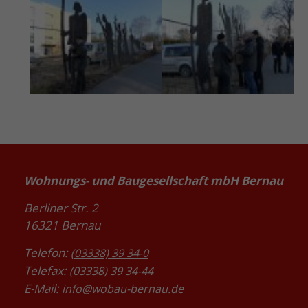
Wohnungs- und Baugesellschaft mbH Bernau
Berliner Str. 2
16321 Bernau
Telefon:
(03338) 39 34-0
Telefax:
(03338) 39 34-44
E-Mail:
info@wobau-bernau.de