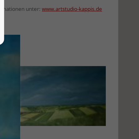
formationen unter:
www.artstudio-kappis.de