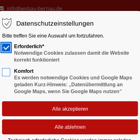
E-Mail an
info@wobau-bernau.de
Datenschutzeinstellungen
Bitte treffen Sie eine Auswahl um fortzufahren.
Erforderlich*
Notwendige Cookies zulassen damit die Website
korrekt funktioniert
EBOTE
WOHNUNG SUCHEN
MIETWUNSCH
MIETE
Komfort
Es werden notwendige Cookies und Google Maps
geladen Kurz-Hinweis: „Datenübermittlung an
Google Maps, wenn Sie Google Maps nutzen“
tlers Detlef Kappis
es offenen Unternehmens
" am Samstag, 21.05.2011. Die 
fnungszeiten besichtigt werden.