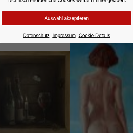
Technisch erforderliche Cookies werden immer geladen.
03 freiberuflicher Maler, Grafiker und Fotograf. Weitere In
des Künstlers (Klicken für größere Ansicht):
Datenschutz
Impressum
Cookie-Details