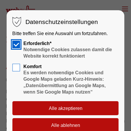
Datenschutzeinstellungen
Bitte treffen Sie eine Auswahl um fortzufahren.
Spielplatz
Erforderlich*
Brüderstraße/Parkstraße
Notwendige Cookies zulassen damit die
Website korrekt funktioniert
/Stadtmauer
Komfort
Es werden notwendige Cookies und
07.08.2014 15:30
Google Maps geladen Kurz-Hinweis:
„Datenübermittlung an Google Maps,
Einige werden ihn bereits entdeckt haben: es gibt
wenn Sie Google Maps nutzen“
einen neu angelegten Spielplatz der WOBAU im
Bereich Brüderstraße/Parkstraße/Stadtmauer. Die
Fotos sollen Sie einladen, sich demnächst mit Ihren
Kindern oder Enkeln davon zu überzeugen, dass sich
ein Besuch lohnt.