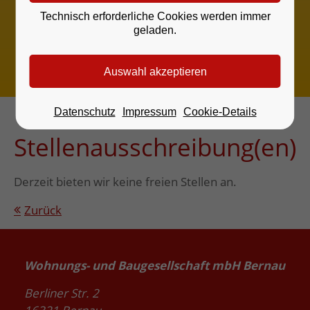
Vermietung
Technisch erforderliche Cookies werden immer
geladen.
Dienstag 9-12 und 14-18 Uhr
und nach Terminvereinbarung
Datenschutz
Impressum
Cookie-Details
Stellenausschreibung(en)
Derzeit bieten wir keine freien Stellen an.
Zurück
Wohnungs- und Baugesellschaft mbH Bernau
Berliner Str. 2